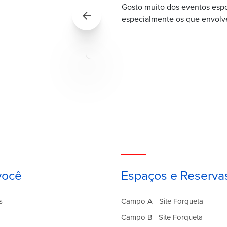
ho, pois eram
Gosto muito dos eventos espo
arrow_back
dores e
especialmente os que envolv
você
Espaços e Reserva
s
Campo A - Site Forqueta
Campo B - Site Forqueta