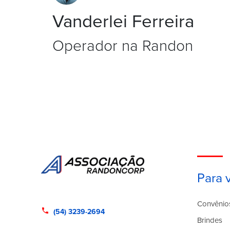
Associação. E todas eu me recordo com muito carin
Vanderlei Ferreira
momentos únicos, onde reuníamos nossos colabora
nossas famílias.
Operador na Randon
Para 
Convênio
phone
(54) 3239-2694
Brindes