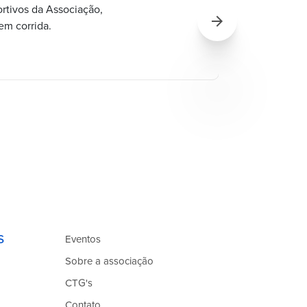
Associa
rtivos da Associação,
pro pes
arrow_forward
em corrida.
quando 
Associa
s
Eventos
Sobre a associação
CTG's
Contato