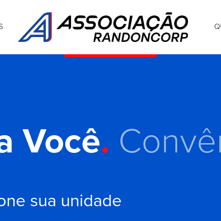
S
Q
a Você
.
Convê