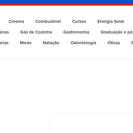
Cinema
Combustível
Cursos
Energia Solar
cias
Gás de Cozinha
Gastronomia
Graduação e pó
arias
Moda
Natação
Odontologia
Óticas
zados pela